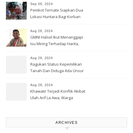
Sep 09, 2024
Pemkot Ternate Siapkan Dua
Lokasi Huntara Bagi Korban
Banjir Rua
Aug 28, 2024
GMNI Halsel Ikut Menanggapi
Isu Miring Terhadap Harita,
Soal Jalan Lingkar Obi dan
Lahan Warga
Aug 28, 2024
Ragukan Status Kepemilikan
Tanah Dan Diduga Ada Unsur
Pemerasan Terhadap
Korporasi Harita, GPM Halsel
Aug 28, 2024
Minta Polres Panggil Dan
Khawatir Terjadi Konflik Akibat
Tetapkan Bapak Arif La Awa
Ulah Arif La Awa, Warga
CS, Sebagai Tersangka.
Kawasi Minta Aparat Hukum
Turun Tangan
ARCHIVES