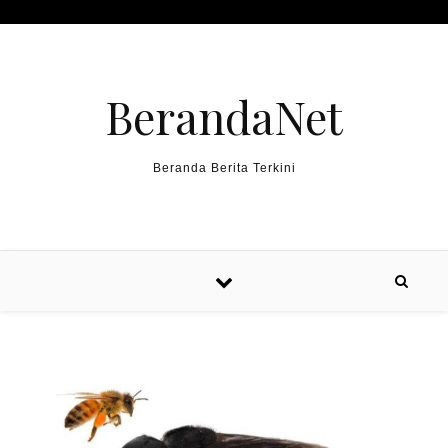
Skip to content
BerandaNet
Beranda Berita Terkini