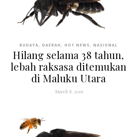
,
,
,
BUDAYA
DAERAH
HOT NEWS
NASIONAL
Hilang selama 38 tahun,
lebah raksasa ditemukan
di Maluku Utara
March 8, 2019