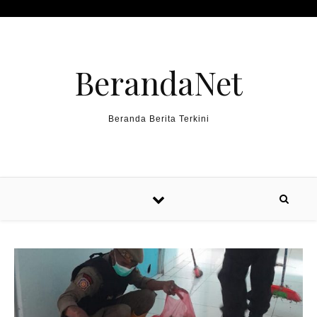
Skip to content
BerandaNet
Beranda Berita Terkini