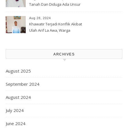
Tanah Dan Diduga Ada Unsur
Pemerasan Terhadap
Korporasi Harita, GPM Halsel
Aug 28, 2024
Minta Polres Panggil Dan
Khawatir Terjadi Konflik Akibat
Tetapkan Bapak Arif La Awa
Ulah Arif La Awa, Warga
CS, Sebagai Tersangka.
Kawasi Minta Aparat Hukum
Turun Tangan
ARCHIVES
August 2025
September 2024
August 2024
July 2024
June 2024