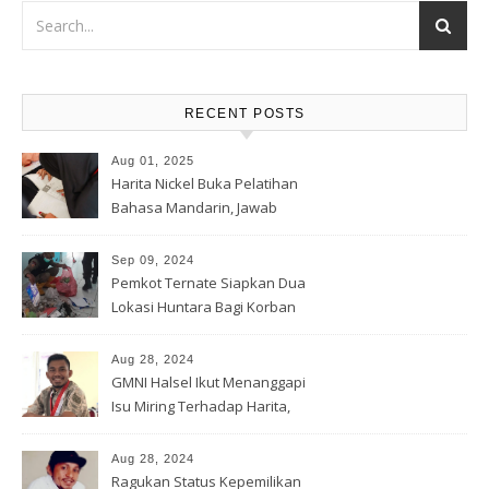
RECENT POSTS
Aug 01, 2025
Harita Nickel Buka Pelatihan
Bahasa Mandarin, Jawab
Tantangan Industri Global
Sep 09, 2024
Pemkot Ternate Siapkan Dua
Lokasi Huntara Bagi Korban
Banjir Rua
Aug 28, 2024
GMNI Halsel Ikut Menanggapi
Isu Miring Terhadap Harita,
Soal Jalan Lingkar Obi dan
Lahan Warga
Aug 28, 2024
Ragukan Status Kepemilikan