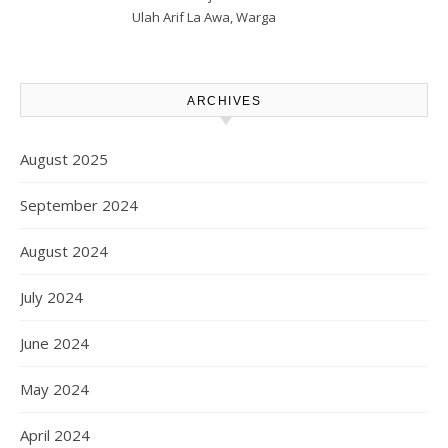
Tetapkan Bapak Arif La Awa
Ulah Arif La Awa, Warga
CS, Sebagai Tersangka.
Kawasi Minta Aparat Hukum
Turun Tangan
ARCHIVES
August 2025
September 2024
August 2024
July 2024
June 2024
May 2024
April 2024