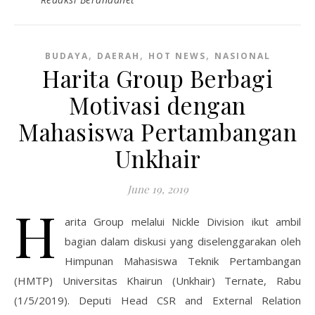
,
,
,
BUDAYA
DAERAH
HOT NEWS
NASIONAL
Harita Group Berbagi
Motivasi dengan
Mahasiswa Pertambangan
Unkhair
June 19, 2019
H
arita Group melalui Nickle Division ikut ambil
bagian dalam diskusi yang diselenggarakan oleh
Himpunan Mahasiswa Teknik Pertambangan
(HMTP) Universitas Khairun (Unkhair) Ternate, Rabu
(1/5/2019). Deputi Head CSR and External Relation