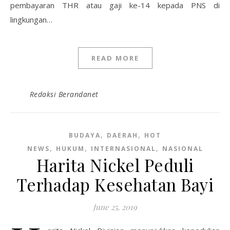
pembayaran THR atau gaji ke-14 kepada PNS di
lingkungan…
READ MORE
Redaksi Berandanet
,
,
BUDAYA
DAERAH
HOT
,
,
,
NEWS
HUKUM
INTERNASIONAL
NASIONAL
Harita Nickel Peduli
Terhadap Kesehatan Bayi
June 25, 2019