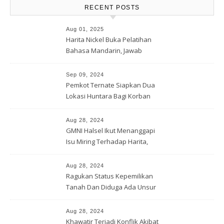
RECENT POSTS
Aug 01, 2025
Harita Nickel Buka Pelatihan
Bahasa Mandarin, Jawab
Tantangan Industri Global
Sep 09, 2024
Pemkot Ternate Siapkan Dua
Lokasi Huntara Bagi Korban
Banjir Rua
Aug 28, 2024
GMNI Halsel Ikut Menanggapi
Isu Miring Terhadap Harita,
Soal Jalan Lingkar Obi dan
Lahan Warga
Aug 28, 2024
Ragukan Status Kepemilikan
Tanah Dan Diduga Ada Unsur
Pemerasan Terhadap
Korporasi Harita, GPM Halsel
Aug 28, 2024
Minta Polres Panggil Dan
Khawatir Terjadi Konflik Akibat