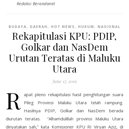
Redaksi Berandanet
,
,
,
,
BUDAYA
DAERAH
HOT NEWS
HUKUM
NASIONAL
Rekapitulasi KPU: PDIP,
Golkar dan NasDem
Urutan Teratas di Maluku
Utara
June 17, 2019
R
apat pleno rekapitulasi hasil penghitungan suara
Pileg Provinsi Maluku Utara telah rampung.
Hasilnya PDIP, Golkar dan NasDem berada
diurutan teratas. “Alhamdulillah provinsi Maluku Utara
dinyatakan sah,” kata Komisioner KPU RI Viryan Aziz, di