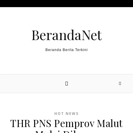
Skip to content
BerandaNet
Beranda Berita Terkini
HOT NEWS
THR PNS Pemprov Malut