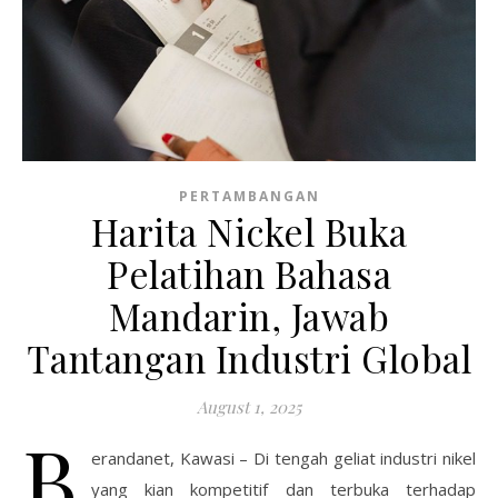
PERTAMBANGAN
Harita Nickel Buka
Pelatihan Bahasa
Mandarin, Jawab
Tantangan Industri Global
August 1, 2025
B
erandanet, Kawasi – Di tengah geliat industri nikel
yang kian kompetitif dan terbuka terhadap