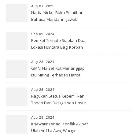
Aug 01, 2025
Harita Nickel Buka Pelatihan
Bahasa Mandarin, Jawab
Tantangan Industri Global
Sep 09, 2024
Pemkot Ternate Siapkan Dua
Lokasi Huntara Bagi Korban
Banjir Rua
Aug 28, 2024
GMNI Halsel Ikut Menanggapi
Isu Miring Terhadap Harita,
Soal Jalan Lingkar Obi dan
Lahan Warga
Aug 28, 2024
Ragukan Status Kepemilikan
Tanah Dan Diduga Ada Unsur
Pemerasan Terhadap
Korporasi Harita, GPM Halsel
Aug 28, 2024
Minta Polres Panggil Dan
Khawatir Terjadi Konflik Akibat
Tetapkan Bapak Arif La Awa
Ulah Arif La Awa, Warga
CS, Sebagai Tersangka.