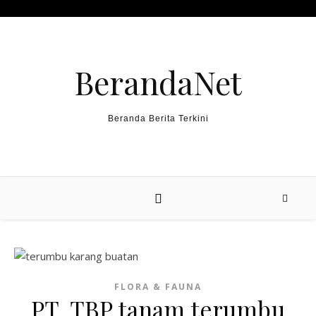
Skip to content
BerandaNet
Beranda Berita Terkini
FLORA & FAUNA
PT. TBP tanam terumbu