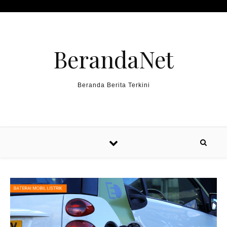
Skip to content
BerandaNet
Beranda Berita Terkini