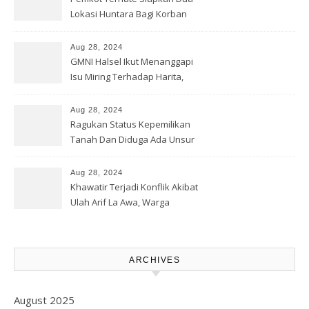
Lokasi Huntara Bagi Korban
Banjir Rua
Aug 28, 2024
GMNI Halsel Ikut Menanggapi
Isu Miring Terhadap Harita,
Soal Jalan Lingkar Obi dan
Lahan Warga
Aug 28, 2024
Ragukan Status Kepemilikan
Tanah Dan Diduga Ada Unsur
Pemerasan Terhadap
Korporasi Harita, GPM Halsel
Aug 28, 2024
Minta Polres Panggil Dan
Khawatir Terjadi Konflik Akibat
Tetapkan Bapak Arif La Awa
Ulah Arif La Awa, Warga
CS, Sebagai Tersangka.
Kawasi Minta Aparat Hukum
Turun Tangan
ARCHIVES
August 2025