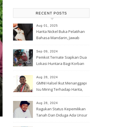
RECENT POSTS
Aug 01, 2025
Harita Nickel Buka Pelatihan
Bahasa Mandarin, Jawab
Tantangan Industri Global
Sep 09, 2024
Pemkot Ternate Siapkan Dua
Lokasi Huntara Bagi Korban
Banjir Rua
Aug 28, 2024
GMNI Halsel Ikut Menanggapi
Isu Miring Terhadap Harita,
Soal Jalan Lingkar Obi dan
Lahan Warga
Aug 28, 2024
Ragukan Status Kepemilikan
Tanah Dan Diduga Ada Unsur
Pemerasan Terhadap