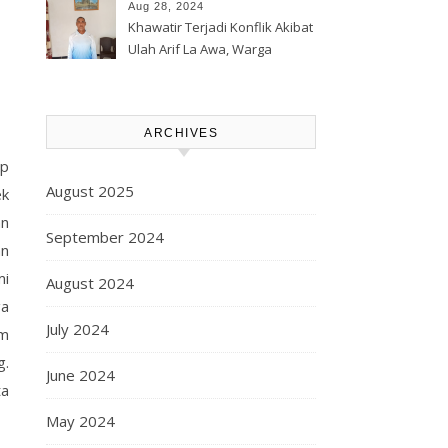
Korporasi Harita, GPM Halsel
Aug 28, 2024
Minta Polres Panggil Dan
Khawatir Terjadi Konflik Akibat
Tetapkan Bapak Arif La Awa
Ulah Arif La Awa, Warga
CS, Sebagai Tersangka.
Kawasi Minta Aparat Hukum
Turun Tangan
ARCHIVES
ap
August 2025
ek
an
September 2024
an
mi
August 2024
ga
July 2024
am
g.
June 2024
ta
May 2024