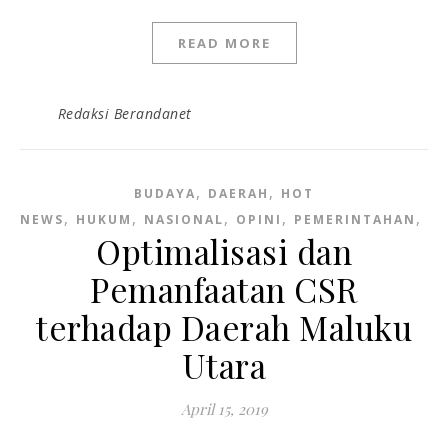
READ MORE
Redaksi Berandanet
,
,
BUDAYA
DAERAH
HOT
,
,
,
,
,
NEWS
HUKUM
NASIONAL
OPINI
PEMERINTAHAN
PO
Optimalisasi dan
Pemanfaatan CSR
terhadap Daerah Maluku
Utara
April 15, 2019