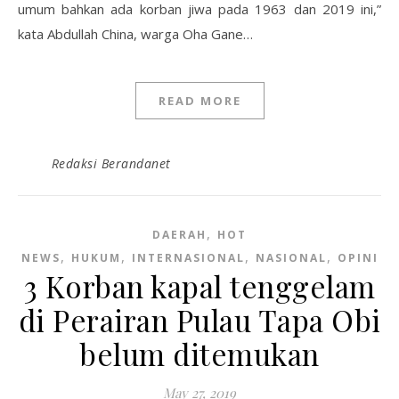
umum bahkan ada korban jiwa pada 1963 dan 2019 ini,”
kata Abdullah China, warga Oha Gane…
READ MORE
Redaksi Berandanet
,
DAERAH
HOT
,
,
,
,
NEWS
HUKUM
INTERNASIONAL
NASIONAL
OPINI
3 Korban kapal tenggelam
di Perairan Pulau Tapa Obi
belum ditemukan
May 27, 2019