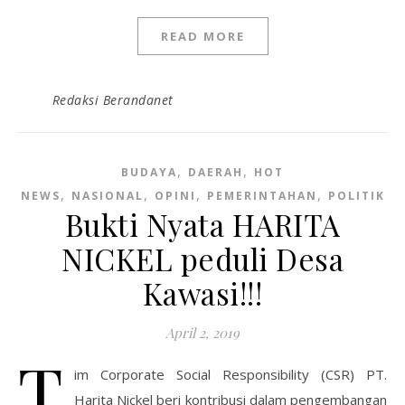
READ MORE
Redaksi Berandanet
,
,
BUDAYA
DAERAH
HOT
,
,
,
,
NEWS
NASIONAL
OPINI
PEMERINTAHAN
POLITIK
Bukti Nyata HARITA
NICKEL peduli Desa
Kawasi!!!
April 2, 2019
T
im Corporate Social Responsibility (CSR) PT.
Harita Nickel beri kontribusi dalam pengembangan