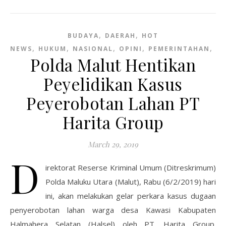
,
,
BUDAYA
DAERAH
HOT
,
,
,
,
,
NEWS
HUKUM
NASIONAL
OPINI
PEMERINTAHAN
PO
Polda Malut Hentikan
Peyelidikan Kasus
Peyerobotan Lahan PT
Harita Group
March 29, 2019
D
irektorat Reserse Kriminal Umum (Ditreskrimum)
Polda Maluku Utara (Malut), Rabu (6/2/2019) hari
ini, akan melakukan gelar perkara kasus dugaan
penyerobotan lahan warga desa Kawasi Kabupaten
Halmahera Selatan (Halsel) oleh PT. Harita Group.