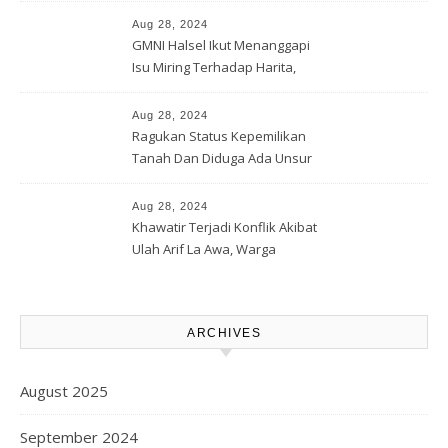
Aug 28, 2024
GMNI Halsel Ikut Menanggapi
Isu Miring Terhadap Harita,
Soal Jalan Lingkar Obi dan
Lahan Warga
Aug 28, 2024
Ragukan Status Kepemilikan
Tanah Dan Diduga Ada Unsur
Pemerasan Terhadap
Korporasi Harita, GPM Halsel
Aug 28, 2024
Minta Polres Panggil Dan
Khawatir Terjadi Konflik Akibat
Tetapkan Bapak Arif La Awa
Ulah Arif La Awa, Warga
CS, Sebagai Tersangka.
Kawasi Minta Aparat Hukum
Turun Tangan
ARCHIVES
August 2025
September 2024