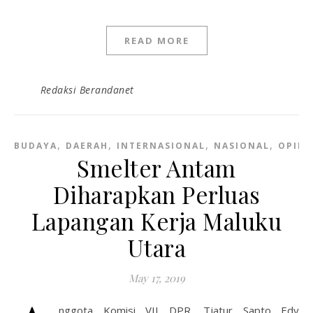
READ MORE
Redaksi Berandanet
,
,
,
,
BUDAYA
DAERAH
INTERNASIONAL
NASIONAL
OPINI
Smelter Antam
Diharapkan Perluas
Lapangan Kerja Maluku
Utara
May 17, 2019
nggota Komisi VII DPR, Tjatur Sapto Edy