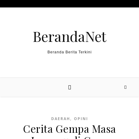
Skip to content
BerandaNet
Beranda Berita Terkini
,
DAERAH
OPINI
Cerita Gempa Masa