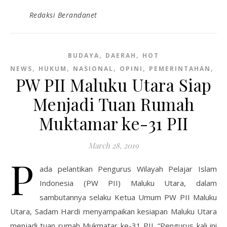
Redaksi Berandanet
,
,
BUDAYA
DAERAH
HOT
,
,
,
,
,
NEWS
HUKUM
NASIONAL
OPINI
PEMERINTAHAN
PO
PW PII Maluku Utara Siap
Menjadi Tuan Rumah
Muktamar ke-31 PII
March 28, 2019
P
ada pelantikan Pengurus Wilayah Pelajar Islam
Indonesia (PW PII) Maluku Utara, dalam
sambutannya selaku Ketua Umum PW PII Maluku
Utara, Sadam Hardi menyampaikan kesiapan Maluku Utara
menjadi tuan rumah Mukmatar ke-31 PII. “Pengurus kali ini