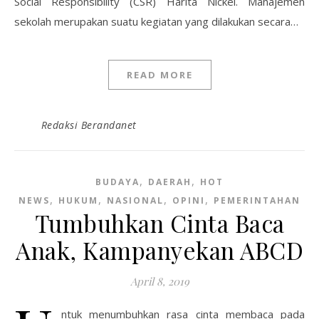
Social Responsibility (CSR) Harita Nickel. Manajemen
sekolah merupakan suatu kegiatan yang dilakukan secara…
READ MORE
Redaksi Berandanet
,
,
BUDAYA
DAERAH
HOT
,
,
,
,
NEWS
HUKUM
NASIONAL
OPINI
PEMERINTAHAN
Tumbuhkan Cinta Baca
Anak, Kampanyekan ABCD
April 8, 2019
ntuk menumbuhkan rasa cinta membaca pada