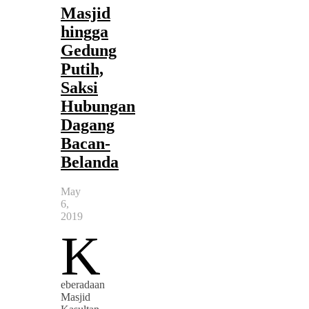
Masjid
hingga
Gedung
Putih,
Saksi
Hubungan
Dagang
Bacan-
Belanda
May
6,
2019
K
eberadaan
Masjid