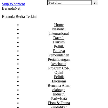
Skip to content
BerandaNet
Beranda Berita Terkini
Home
Nasional
Internasional
Daerah
Hukum
Politik
Budaya
Pemerintahan
Pertambangan
kesehatan
Program CSR
Opini
Politik
Ekonomi
Bencana Alam
olahraga
Industri
Pariwisata
Flora & Fauna
Pendidikan