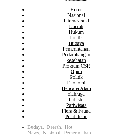
Home
Nasional
Internasional
Daerah
Hukum
Politik
Budaya
Pemerintahan
Pertambangan
kesehatan
Program CSR
Opini
Politik
Ekonomi
Bencana Alam
olahraga
Industri
Pariwisata
Flora & Fauna
Pendidikan
Budaya
,
Daerah
,
Hot
News
,
Nasional
,
Pemerintahan