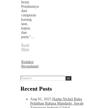
berat.
Pondasinya
dari
campuran
karang
laut,
kapur,
dan
pasir,”…
Read
More
Redaksi
Berandanet
Recent Posts
Aug 01, 2025
Harita Nickel Buka
Pelatihan Bahasa Mandarin, Jawab
Tantangan Industri Global