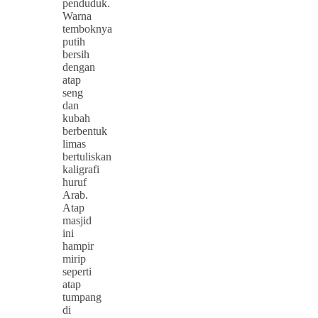
penduduk.
Warna
temboknya
putih
bersih
dengan
atap
seng
dan
kubah
berbentuk
limas
bertuliskan
kaligrafi
huruf
Arab.
Atap
masjid
ini
hampir
mirip
seperti
atap
tumpang
di