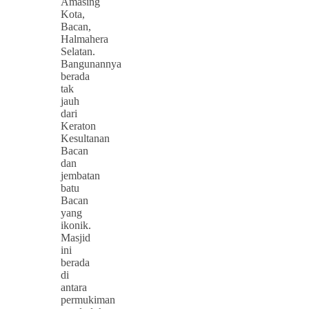
Amasing
Kota,
Bacan,
Halmahera
Selatan.
Bangunannya
berada
tak
jauh
dari
Keraton
Kesultanan
Bacan
dan
jembatan
batu
Bacan
yang
ikonik.
Masjid
ini
berada
di
antara
permukiman