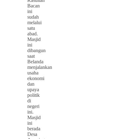
Kasultan
Bacan
ini
sudah
melalui
satu
abad.
Masjid
ini
dibangun
saat
Belanda
menjalankan
usaha
ekonomi
dan
upaya
politik
di
negeri
ini.
Masjid
ini
berada
Desa