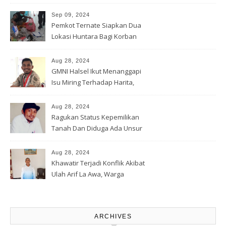
Tantangan Industri Global
Sep 09, 2024
Pemkot Ternate Siapkan Dua
Lokasi Huntara Bagi Korban
Banjir Rua
Aug 28, 2024
GMNI Halsel Ikut Menanggapi
Isu Miring Terhadap Harita,
Soal Jalan Lingkar Obi dan
Lahan Warga
Aug 28, 2024
Ragukan Status Kepemilikan
Tanah Dan Diduga Ada Unsur
Pemerasan Terhadap
Korporasi Harita, GPM Halsel
Aug 28, 2024
Minta Polres Panggil Dan
Khawatir Terjadi Konflik Akibat
Tetapkan Bapak Arif La Awa
Ulah Arif La Awa, Warga
CS, Sebagai Tersangka.
Kawasi Minta Aparat Hukum
Turun Tangan
ARCHIVES