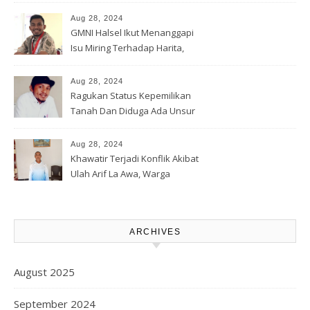
Banjir Rua
Aug 28, 2024
GMNI Halsel Ikut Menanggapi
Isu Miring Terhadap Harita,
Soal Jalan Lingkar Obi dan
Lahan Warga
Aug 28, 2024
Ragukan Status Kepemilikan
Tanah Dan Diduga Ada Unsur
Pemerasan Terhadap
Korporasi Harita, GPM Halsel
Aug 28, 2024
Minta Polres Panggil Dan
Khawatir Terjadi Konflik Akibat
Tetapkan Bapak Arif La Awa
Ulah Arif La Awa, Warga
CS, Sebagai Tersangka.
Kawasi Minta Aparat Hukum
Turun Tangan
ARCHIVES
August 2025
September 2024