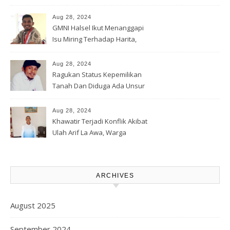
Banjir Rua
Aug 28, 2024
GMNI Halsel Ikut Menanggapi
Isu Miring Terhadap Harita,
Soal Jalan Lingkar Obi dan
Lahan Warga
Aug 28, 2024
Ragukan Status Kepemilikan
Tanah Dan Diduga Ada Unsur
Pemerasan Terhadap
Korporasi Harita, GPM Halsel
Aug 28, 2024
Minta Polres Panggil Dan
Khawatir Terjadi Konflik Akibat
Tetapkan Bapak Arif La Awa
Ulah Arif La Awa, Warga
CS, Sebagai Tersangka.
Kawasi Minta Aparat Hukum
Turun Tangan
ARCHIVES
August 2025
September 2024