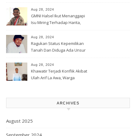
Banjir Rua
Aug 28, 2024
GMNI Halsel Ikut Menanggapi
Isu Miring Terhadap Harita,
Soal Jalan Lingkar Obi dan
Lahan Warga
Aug 28, 2024
Ragukan Status Kepemilikan
Tanah Dan Diduga Ada Unsur
Pemerasan Terhadap
Korporasi Harita, GPM Halsel
Aug 28, 2024
Minta Polres Panggil Dan
Khawatir Terjadi Konflik Akibat
Tetapkan Bapak Arif La Awa
Ulah Arif La Awa, Warga
CS, Sebagai Tersangka.
Kawasi Minta Aparat Hukum
Turun Tangan
ARCHIVES
August 2025
September 2024