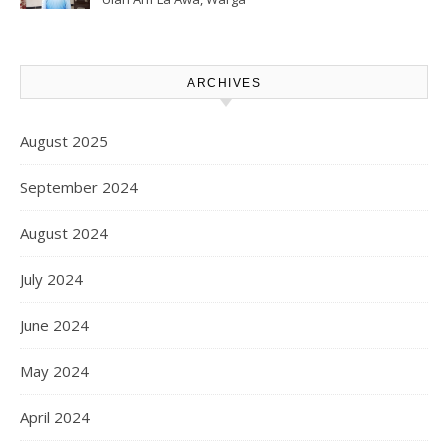
CS, Sebagai Tersangka.
Kawasi Minta Aparat Hukum
Turun Tangan
ARCHIVES
August 2025
September 2024
August 2024
July 2024
June 2024
May 2024
April 2024