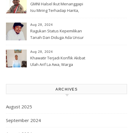
GMNI Halsel Ikut Menanggapi
Isu Miring Terhadap Harita,
Soal Jalan Lingkar Obi dan
Lahan Warga
Aug 28, 2024
Ragukan Status Kepemilikan
Tanah Dan Diduga Ada Unsur
Pemerasan Terhadap
Korporasi Harita, GPM Halsel
Aug 28, 2024
Minta Polres Panggil Dan
Khawatir Terjadi Konflik Akibat
Tetapkan Bapak Arif La Awa
Ulah Arif La Awa, Warga
CS, Sebagai Tersangka.
Kawasi Minta Aparat Hukum
Turun Tangan
ARCHIVES
August 2025
September 2024