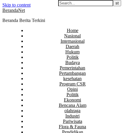
Skip to content
BerandaNet
Beranda Berita Terkini
Home
Nasional
Internasional
Daerah
Hukum
Politik
Budaya
Pemerintahan
Pertambangan
kesehatan
Program CSR
Opini
Politik
Ekonomi
Bencana Alam
olahraga
Industri
Pariwisata
Flora & Fauna
Pendidikan