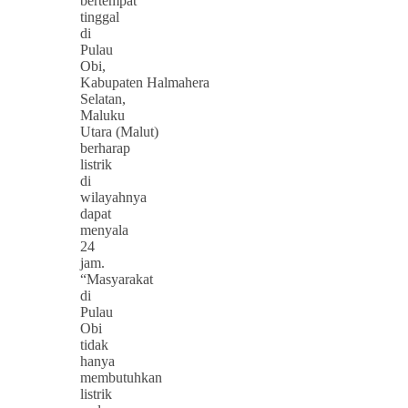
bertempat
tinggal
di
Pulau
Obi,
Kabupaten Halmahera
Selatan,
Maluku
Utara (Malut)
berharap
listrik
di
wilayahnya
dapat
menyala
24
jam.
“Masyarakat
di
Pulau
Obi
tidak
hanya
membutuhkan
listrik