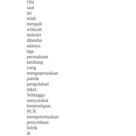
Obi
saat
ini
telah
menjadi
wilayah
industri
ditandai
adanya
tiga
perusahaan
tambang
yang
mengoperasikan
pabrik
pengolahan
nikel.
Sehingga
masyarakat
berpendapat,
PLN
memprioritaskan
penyediaan
listrik
di