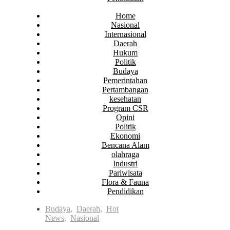
Home
Nasional
Internasional
Daerah
Hukum
Politik
Budaya
Pemerintahan
Pertambangan
kesehatan
Program CSR
Opini
Politik
Ekonomi
Bencana Alam
olahraga
Industri
Pariwisata
Flora & Fauna
Pendidikan
Budaya
,
Daerah
,
Hot
News
,
Nasional