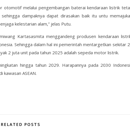
or otomotif melalui pengembangan baterai kendaraan listrik tet
n sehingga dampaknya dapat dirasakan baik itu untu memajuk
njaga kelestarian alam,” jelas Putu.
umiwang Kartasasmita menggandeng produsen kendaraan listr
nesia. Sehingga dalam hal ini pemerintah mentargetkan sekitar 
nyak 2 juta unit pada tahun 2025 adalah sepeda motor listrik.
peningkatan hingga tahun 2029. Harapannya pada 2030 Indones
 di kawasan ASEAN.
RELATED POSTS