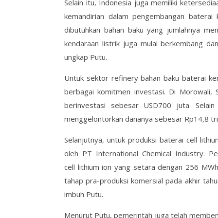
Selain itu, Indonesia juga memiliki keterse
kemandirian dalam pengembangan baterai ken
dibutuhkan bahan baku yang jumlahnya mencuk
kendaraan listrik juga mulai berkembang dan
ungkap Putu.
Untuk sektor refinery bahan baku baterai k
berbagai komitmen investasi. Di Morowali
berinvestasi sebesar USD700 juta. Selai
menggelontorkan dananya sebesar Rp14,8 tril
Selanjutnya, untuk produksi baterai cell lith
oleh PT International Chemical Industry. 
cell lithium ion yang setara dengan 256 MWh
tahap pra-produksi komersial pada akhir tah
imbuh Putu.
Menurut Putu, pemerintah juga telah membent