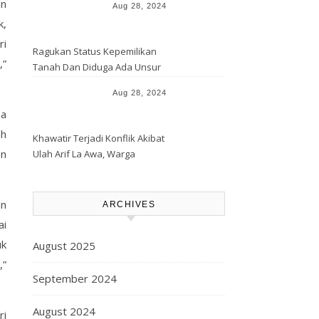
an
Aug 28, 2024
Lahan Warga
k,
ri
Ragukan Status Kepemilikan
,”
Tanah Dan Diduga Ada Unsur
Pemerasan Terhadap
Aug 28, 2024
Korporasi Harita, GPM Halsel
ma
Minta Polres Panggil Dan
Tetapkan Bapak Arif La Awa
ah
Khawatir Terjadi Konflik Akibat
CS, Sebagai Tersangka.
en
Ulah Arif La Awa, Warga
Kawasi Minta Aparat Hukum
Turun Tangan
an
ARCHIVES
ai
uk
August 2025
,”
September 2024
August 2024
ri