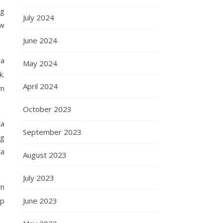
ng
July 2024
aw
June 2024
ya
May 2024
k.
April 2024
am
October 2023
ga
September 2023
ng
ya
August 2023
July 2023
an
ap
June 2023