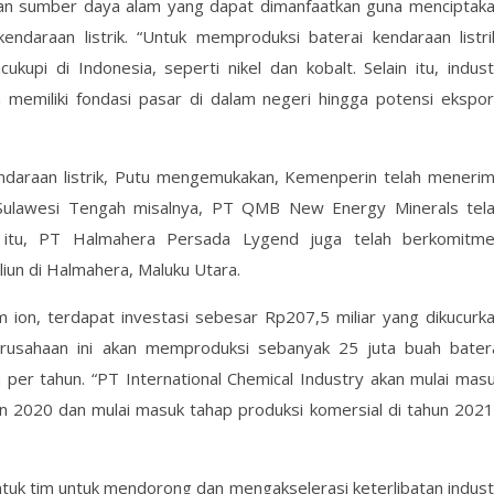
diaan sumber daya alam yang dapat dimanfaatkan guna menciptak
daraan listrik. “Untuk memproduksi baterai kendaraan listri
upi di Indonesia, seperti nikel dan kobalt. Selain itu, indust
 memiliki fondasi pasar di dalam negeri hingga potensi ekspor
endaraan listrik, Putu mengemukakan, Kemenperin telah meneri
, Sulawesi Tengah misalnya, PT QMB New Energy Minerals tel
n itu, PT Halmahera Persada Lygend juga telah berkomitm
iun di Halmahera, Maluku Utara.
ium ion, terdapat investasi sebesar Rp207,5 miliar yang dikucurk
Perusahaan ini akan memproduksi sebanyak 25 juta buah bater
 per tahun. “PT International Chemical Industry akan mulai mas
un 2020 dan mulai masuk tahap produksi komersial di tahun 2021
uk tim untuk mendorong dan mengakselerasi keterlibatan indust