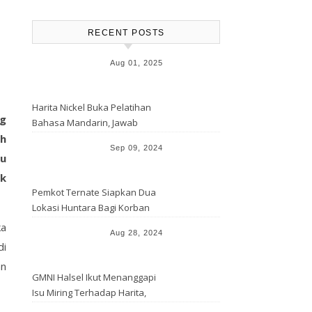
RECENT POSTS
Aug 01, 2025
Harita Nickel Buka Pelatihan
ng
Bahasa Mandarin, Jawab
ah
Tantangan Industri Global
Sep 09, 2024
tu
ik
Pemkot Ternate Siapkan Dua
Lokasi Huntara Bagi Korban
Banjir Rua
ka
Aug 28, 2024
di
an
GMNI Halsel Ikut Menanggapi
Isu Miring Terhadap Harita,
Soal Jalan Lingkar Obi dan