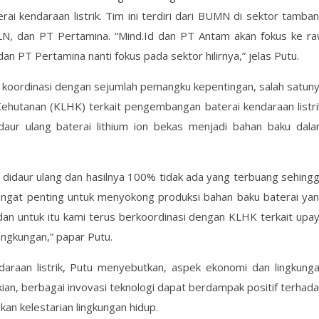
i kendaraan listrik. Tim ini terdiri dari BUMN di sektor tamba
LN, dan PT Pertamina. “Mind.Id dan PT Antam akan fokus ke r
an PT Pertamina nanti fokus pada sektor hilirnya,” jelas Putu.
in koordinasi dengan sejumlah pemangku kepentingan, salah satun
hutanan (KLHK) terkait pengembangan baterai kendaraan listri
daur ulang baterai lithium ion bekas menjadi bahan baku dal
pat didaur ulang dan hasilnya 100% tidak ada yang terbuang sehing
 sangat penting untuk menyokong produksi bahan baku baterai ya
 dan untuk itu kami terus berkoordinasi dengan KLHK terkait upa
lingkungan,” papar Putu.
araan listrik, Putu menyebutkan, aspek ekonomi dan lingkung
kian, berbagai invovasi teknologi dapat berdampak positif terhad
n kelestarian lingkungan hidup.