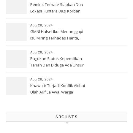
Pemkot Ternate Siapkan Dua
Lokasi Huntara Bagi Korban
Banjir Rua
Aug 28, 2024
GMNI Halsel Ikut Menanggapi
Isu Miring Terhadap Harita,
Soal Jalan Lingkar Obi dan
Lahan Warga
Aug 28, 2024
Ragukan Status Kepemilikan
Tanah Dan Diduga Ada Unsur
Pemerasan Terhadap
Korporasi Harita, GPM Halsel
Aug 28, 2024
Minta Polres Panggil Dan
Khawatir Terjadi Konflik Akibat
Tetapkan Bapak Arif La Awa
Ulah Arif La Awa, Warga
CS, Sebagai Tersangka.
Kawasi Minta Aparat Hukum
Turun Tangan
ARCHIVES