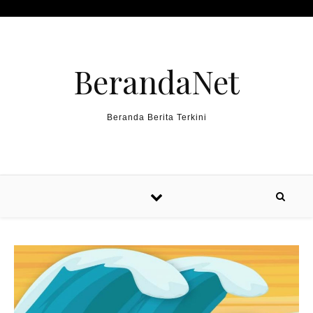
Skip to content
BerandaNet
Beranda Berita Terkini