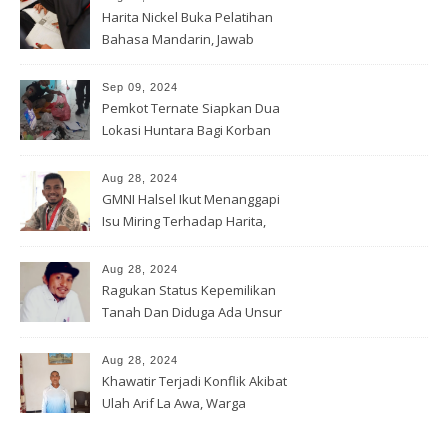
Harita Nickel Buka Pelatihan
Bahasa Mandarin, Jawab
Tantangan Industri Global
Sep 09, 2024
Pemkot Ternate Siapkan Dua
Lokasi Huntara Bagi Korban
Banjir Rua
Aug 28, 2024
GMNI Halsel Ikut Menanggapi
Isu Miring Terhadap Harita,
Soal Jalan Lingkar Obi dan
Lahan Warga
Aug 28, 2024
Ragukan Status Kepemilikan
Tanah Dan Diduga Ada Unsur
Pemerasan Terhadap
Korporasi Harita, GPM Halsel
Aug 28, 2024
Minta Polres Panggil Dan
Khawatir Terjadi Konflik Akibat
Tetapkan Bapak Arif La Awa
Ulah Arif La Awa, Warga
CS, Sebagai Tersangka.
Kawasi Minta Aparat Hukum
Turun Tangan