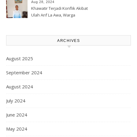
Korporasi Harita, GPM Halsel
Aug 28, 2024
Minta Polres Panggil Dan
Khawatir Terjadi Konflik Akibat
Tetapkan Bapak Arif La Awa
Ulah Arif La Awa, Warga
CS, Sebagai Tersangka.
Kawasi Minta Aparat Hukum
Turun Tangan
ARCHIVES
August 2025
September 2024
August 2024
July 2024
June 2024
May 2024