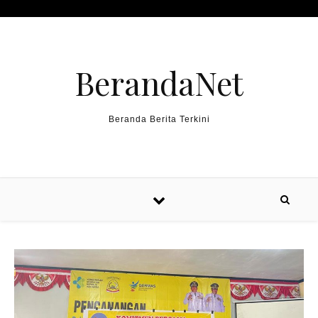
Skip to content
BerandaNet
Beranda Berita Terkini