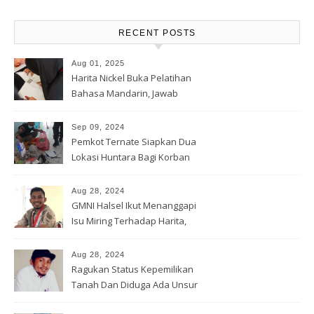
RECENT POSTS
Aug 01, 2025
Harita Nickel Buka Pelatihan
Bahasa Mandarin, Jawab
Tantangan Industri Global
Sep 09, 2024
Pemkot Ternate Siapkan Dua
Lokasi Huntara Bagi Korban
Banjir Rua
Aug 28, 2024
GMNI Halsel Ikut Menanggapi
Isu Miring Terhadap Harita,
Soal Jalan Lingkar Obi dan
Lahan Warga
Aug 28, 2024
Ragukan Status Kepemilikan
Tanah Dan Diduga Ada Unsur
Pemerasan Terhadap