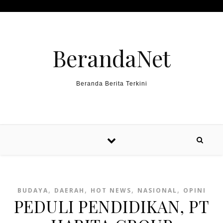
Skip to content
BerandaNet
Beranda Berita Terkini
,
,
,
,
BUDAYA
DAERAH
HOT NEWS
NASIONAL
OPINI
PEDULI PENDIDIKAN, PT