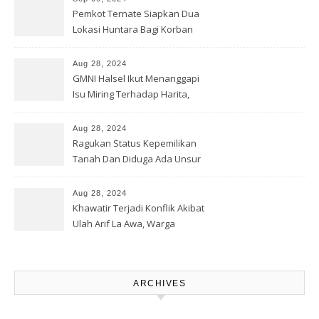
Pemkot Ternate Siapkan Dua
Lokasi Huntara Bagi Korban
Banjir Rua
Aug 28, 2024
GMNI Halsel Ikut Menanggapi
Isu Miring Terhadap Harita,
Soal Jalan Lingkar Obi dan
Lahan Warga
Aug 28, 2024
Ragukan Status Kepemilikan
Tanah Dan Diduga Ada Unsur
Pemerasan Terhadap
Korporasi Harita, GPM Halsel
Aug 28, 2024
Minta Polres Panggil Dan
Khawatir Terjadi Konflik Akibat
Tetapkan Bapak Arif La Awa
Ulah Arif La Awa, Warga
CS, Sebagai Tersangka.
Kawasi Minta Aparat Hukum
Turun Tangan
ARCHIVES