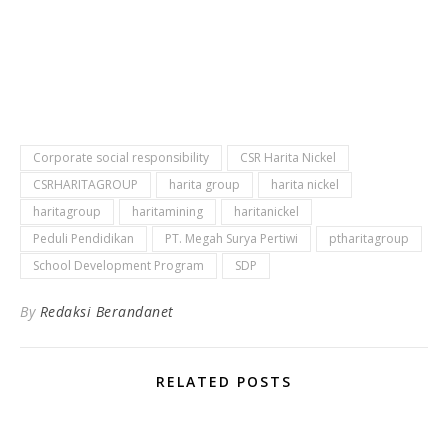
Corporate social responsibility
CSR Harita Nickel
CSRHARITAGROUP
harita group
harita nickel
haritagroup
haritamining
haritanickel
Peduli Pendidikan
PT. Megah Surya Pertiwi
ptharitagroup
School Development Program
SDP
By
Redaksi Berandanet
RELATED POSTS