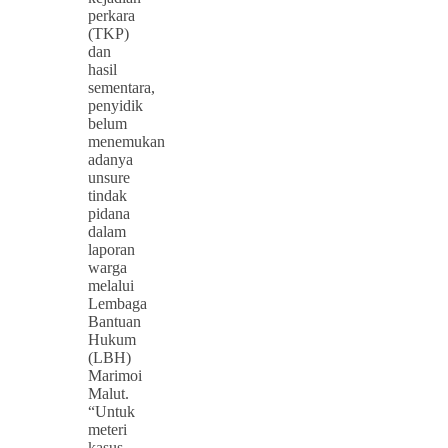
perkara
(TKP)
dan
hasil
sementara,
penyidik
belum
menemukan
adanya
unsure
tindak
pidana
dalam
laporan
warga
melalui
Lembaga
Bantuan
Hukum
(LBH)
Marimoi
Malut.
“Untuk
meteri
kasus