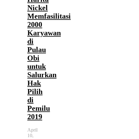
Nickel
Memfasilitasi
2000
Karyawan
di
Pulau
Obi
untuk
Salurkan
Hak
Pilih
di
Pemilu
2019
April
10,