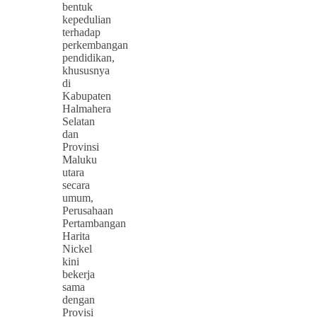
bentuk
kepedulian
terhadap
perkembangan
pendidikan,
khususnya
di
Kabupaten
Halmahera
Selatan
dan
Provinsi
Maluku
utara
secara
umum,
Perusahaan
Pertambangan
Harita
Nickel
kini
bekerja
sama
dengan
Provisi