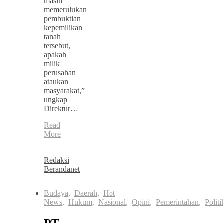
masih
memerulukan
pembuktian
kepemilikan
tanah
tersebut,
apakah
milik
perusahan
ataukan
masyarakat,”
ungkap
Direktur…
Read
More
Redaksi
Berandanet
Budaya
,
Daerah
,
Hot
News
,
Hukum
,
Nasional
,
Opini
,
Pemerintahan
,
Politi