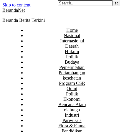
Skip to content
BerandaNet
Beranda Berita Terkini
Home
Nasional
Internasional
Daerah
Hukum
Politik
Budaya
Pemerintahan
Pertambangan
kesehatan
Program CSR
Opini
Politik
Ekonomi
Bencana Alam
olahraga
Industri
Pariwisata
Flora & Fauna
Pendidikan