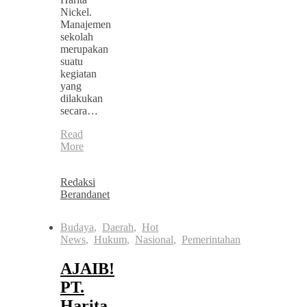
Nickel.
Manajemen
sekolah
merupakan
suatu
kegiatan
yang
dilakukan
secara…
Read
More
Redaksi
Berandanet
Budaya
,
Daerah
,
Hot
News
,
Hukum
,
Nasional
,
Pemerintahan
AJAIB!
PT.
Harita