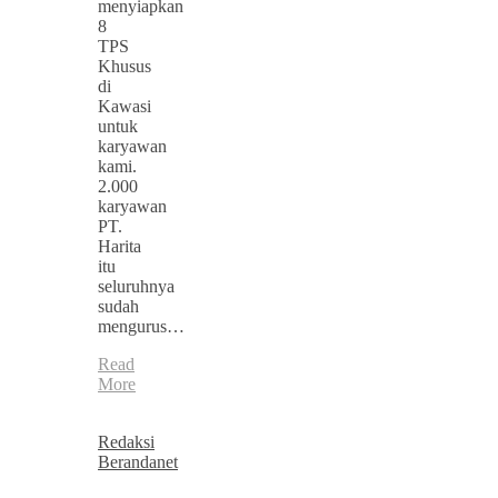
menyiapkan
8
TPS
Khusus
di
Kawasi
untuk
karyawan
kami.
2.000
karyawan
PT.
Harita
itu
seluruhnya
sudah
mengurus…
Read
More
Redaksi
Berandanet