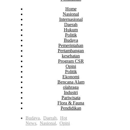
Home
Nasional
Internasional
Daerah
Hukum
Politik
Budaya
Pemerintahan
Pertambangan
kesehatan
Program CSR
Opini
Politik
Ekonomi
Bencana Alam
olahraga
Industri
Pariwisata
Flora & Fauna
Pendidikan
Budaya
,
Daerah
,
Hot
News
,
Nasional
,
Opini