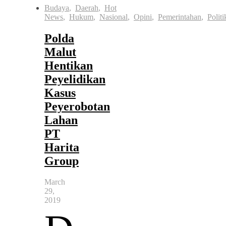
Budaya
,
Daerah
,
Hot
News
,
Hukum
,
Nasional
,
Opini
,
Pemerintahan
,
Politi
Polda
Malut
Hentikan
Peyelidikan
Kasus
Peyerobotan
Lahan
PT
Harita
Group
March
29,
2019