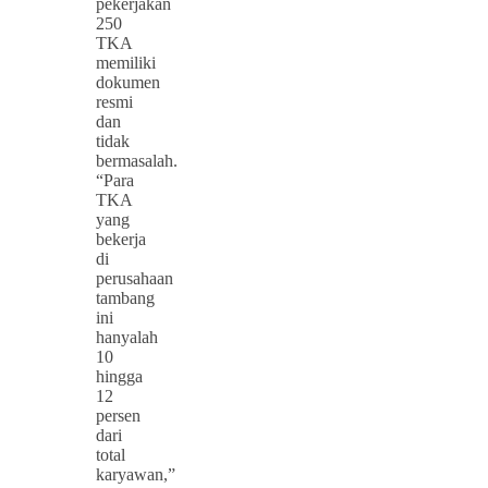
pekerjakan
250
TKA
memiliki
dokumen
resmi
dan
tidak
bermasalah.
“Para
TKA
yang
bekerja
di
perusahaan
tambang
ini
hanyalah
10
hingga
12
persen
dari
total
karyawan,”