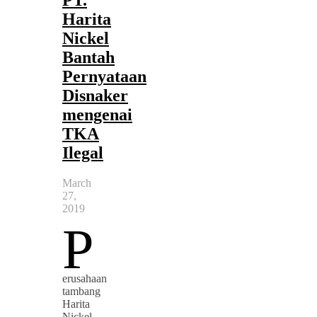
PT.
Harita
Nickel
Bantah
Pernyataan
Disnaker
mengenai
TKA
Ilegal
March
27,
2019
P
erusahaan
tambang
Harita
Nickel