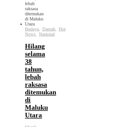
Budaya
,
Daerah
,
Hot
News
,
Nasional
Hilang
selama
38
tahun,
lebah
raksasa
ditemukan
di
Maluku
Utara