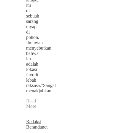
itu
di
sebuah
sarang
rayap
di
pohon.
Ilmuwan
menyebutkan
bahwa
itu
adalah
lokasi
favorit
lebah
raksasa.”Sangat
menakjubkan…
Read
More
Redaksi
Berandanet