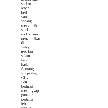
seekor
lebah
betina
yang
sedang
menyendiri
setelah
melakukan
penyelidikan
di
wilayah
tersebut
selama
lima
hari.
Seorang
fotografer,
Clay
Bolt,
berhasil
menangkap
gambar
pertama
lebah
langka