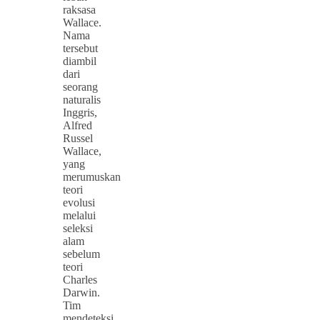
raksasa
Wallace.
Nama
tersebut
diambil
dari
seorang
naturalis
Inggris,
Alfred
Russel
Wallace,
yang
merumuskan
teori
evolusi
melalui
seleksi
alam
sebelum
teori
Charles
Darwin.
Tim
mendeteksi