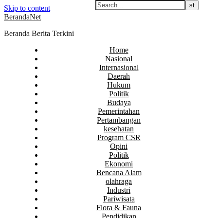
Skip to content
BerandaNet
Beranda Berita Terkini
Home
Nasional
Internasional
Daerah
Hukum
Politik
Budaya
Pemerintahan
Pertambangan
kesehatan
Program CSR
Opini
Politik
Ekonomi
Bencana Alam
olahraga
Industri
Pariwisata
Flora & Fauna
Pendidikan