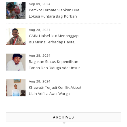
Sep 09, 2024
Pemkot Ternate Siapkan Dua
Lokasi Huntara Bagi Korban
Banjir Rua
Aug 28, 2024
GMNI Halsel Ikut Menanggapi
Isu Miring Terhadap Harita,
Soal Jalan Lingkar Obi dan
Lahan Warga
Aug 28, 2024
Ragukan Status Kepemilikan
Tanah Dan Diduga Ada Unsur
Pemerasan Terhadap
Korporasi Harita, GPM Halsel
Aug 28, 2024
Minta Polres Panggil Dan
Khawatir Terjadi Konflik Akibat
Tetapkan Bapak Arif La Awa
Ulah Arif La Awa, Warga
CS, Sebagai Tersangka.
Kawasi Minta Aparat Hukum
Turun Tangan
ARCHIVES