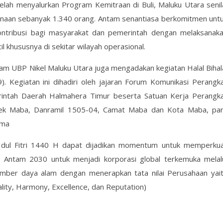
elah menyalurkan Program Kemitraan di Buli, Maluku Utara senil
 binaan sebanyak 1.340 orang. Antam senantiasa berkomitmen unt
ntribusi bagi masyarakat dan pemerintah dengan melaksanak
 khususnya di sekitar wilayah operasional.
am UBP Nikel Maluku Utara juga mengadakan kegiatan Halal Bihal
). Kegiatan ini dihadiri oleh jajaran Forum Komunikasi Perangk
intah Daerah Halmahera Timur beserta Satuan Kerja Perangk
sek Maba, Danramil 1505-04, Camat Maba dan Kota Maba, pa
ama
dul Fitri 1440 H dapat dijadikan momentum untuk memperku
i Antam 2030 untuk menjadi korporasi global terkemuka melal
 sumber daya alam dengan menerapkan tata nilai Perusahaan yai
lity, Harmony, Excellence, dan Reputation)