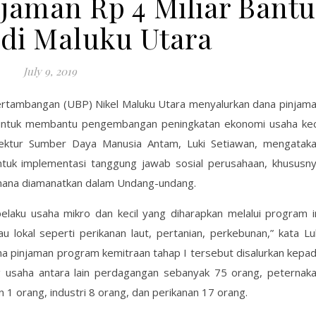
jaman Rp 4 Miliar Bantu
 di Maluku Utara
July 9, 2019
ertambangan (UBP) Nikel Maluku Utara menyalurkan dana pinjam
r untuk membantu pengembangan peningkatan ekonomi usaha kec
rektur Sumber Daya Manusia Antam, Luki Setiawan, mengatak
tuk implementasi tanggung jawab sosial perusahaan, khususn
mana diamanatkan dalam Undang-undang.
aku usaha mikro dan kecil yang diharapkan melalui program i
lokal seperti perikanan laut, pertanian, perkebunan,” kata Lu
a pinjaman program kemitraan tahap I tersebut disalurkan kepa
g usaha antara lain perdagangan sebanyak 75 orang, peternak
 1 orang, industri 8 orang, dan perikanan 17 orang.