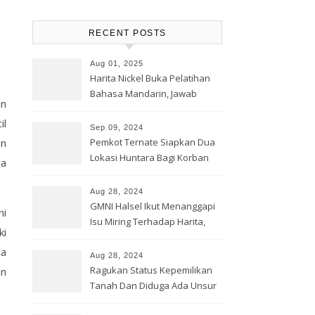
RECENT POSTS
Aug 01, 2025
Harita Nickel Buka Pelatihan
Bahasa Mandarin, Jawab
an
Tantangan Industri Global
il
Sep 09, 2024
an
Pemkot Ternate Siapkan Dua
Lokasi Huntara Bagi Korban
ya
Banjir Rua
Aug 28, 2024
GMNI Halsel Ikut Menanggapi
ni
Isu Miring Terhadap Harita,
ki
Soal Jalan Lingkar Obi dan
da
Lahan Warga
Aug 28, 2024
Ragukan Status Kepemilikan
an
Tanah Dan Diduga Ada Unsur
Pemerasan Terhadap