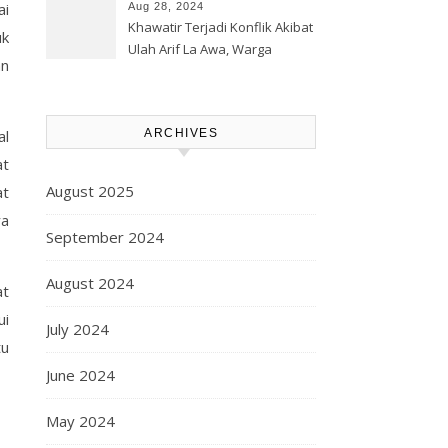
Korporasi Harita, GPM Halsel
ai
Aug 28, 2024
Minta Polres Panggil Dan
Khawatir Terjadi Konflik Akibat
uk
Tetapkan Bapak Arif La Awa
Ulah Arif La Awa, Warga
an
CS, Sebagai Tersangka.
Kawasi Minta Aparat Hukum
Turun Tangan
al
ARCHIVES
at
August 2025
at
ra
September 2024
August 2024
at
ui
July 2024
tu
June 2024
May 2024