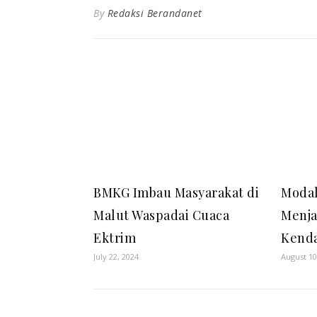
By
Redaksi Berandanet
BMKG Imbau Masyarakat di
Modal
Malut Waspadai Cuaca
Menja
Ektrim
Kenda
July 22, 2024
August 10