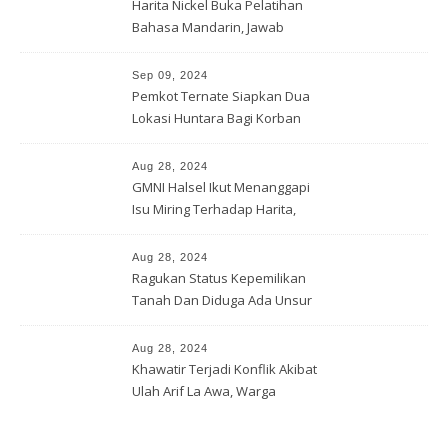
Harita Nickel Buka Pelatihan
Bahasa Mandarin, Jawab
Tantangan Industri Global
Sep 09, 2024
Pemkot Ternate Siapkan Dua
Lokasi Huntara Bagi Korban
Banjir Rua
Aug 28, 2024
GMNI Halsel Ikut Menanggapi
Isu Miring Terhadap Harita,
Soal Jalan Lingkar Obi dan
Lahan Warga
Aug 28, 2024
Ragukan Status Kepemilikan
Tanah Dan Diduga Ada Unsur
Pemerasan Terhadap
Korporasi Harita, GPM Halsel
Aug 28, 2024
Minta Polres Panggil Dan
Khawatir Terjadi Konflik Akibat
Tetapkan Bapak Arif La Awa
Ulah Arif La Awa, Warga
CS, Sebagai Tersangka.
Kawasi Minta Aparat Hukum
Turun Tangan