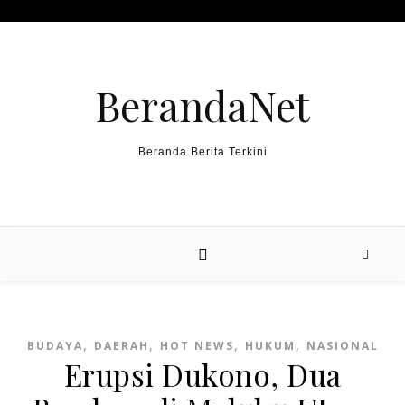
Skip to content
BerandaNet
Beranda Berita Terkini
,
,
,
,
BUDAYA
DAERAH
HOT NEWS
HUKUM
NASIONAL
Erupsi Dukono, Dua