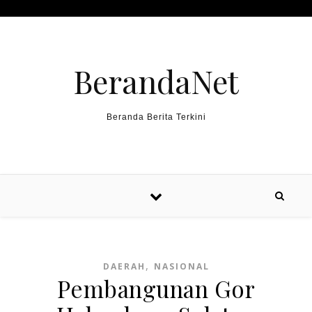
Skip to content
BerandaNet
Beranda Berita Terkini
,
DAERAH
NASIONAL
Pembangunan Gor