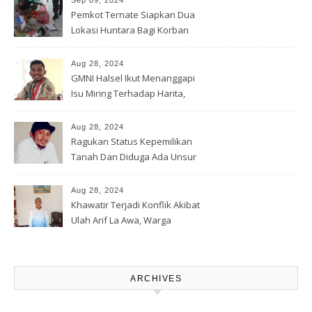
Sep 09, 2024
Pemkot Ternate Siapkan Dua
Lokasi Huntara Bagi Korban
Banjir Rua
Aug 28, 2024
GMNI Halsel Ikut Menanggapi
Isu Miring Terhadap Harita,
Soal Jalan Lingkar Obi dan
Lahan Warga
Aug 28, 2024
Ragukan Status Kepemilikan
Tanah Dan Diduga Ada Unsur
Pemerasan Terhadap
Korporasi Harita, GPM Halsel
Aug 28, 2024
Minta Polres Panggil Dan
Khawatir Terjadi Konflik Akibat
Tetapkan Bapak Arif La Awa
Ulah Arif La Awa, Warga
CS, Sebagai Tersangka.
Kawasi Minta Aparat Hukum
Turun Tangan
ARCHIVES