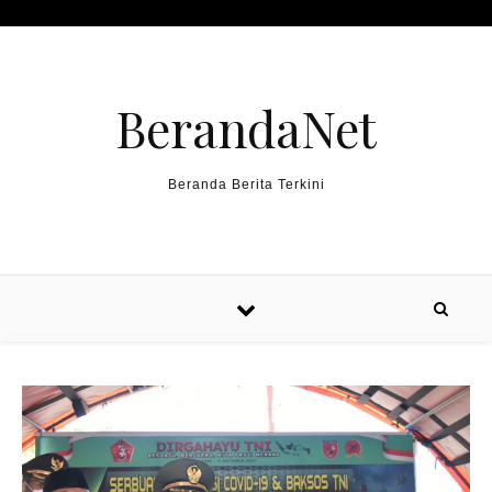
Skip to content
BerandaNet
Beranda Berita Terkini