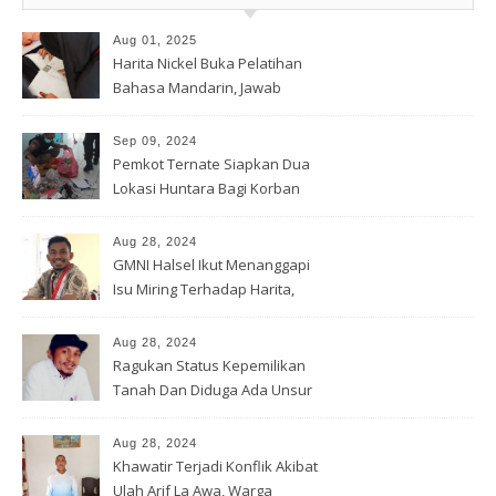
Aug 01, 2025
Harita Nickel Buka Pelatihan
Bahasa Mandarin, Jawab
Tantangan Industri Global
Sep 09, 2024
Pemkot Ternate Siapkan Dua
Lokasi Huntara Bagi Korban
Banjir Rua
Aug 28, 2024
GMNI Halsel Ikut Menanggapi
Isu Miring Terhadap Harita,
Soal Jalan Lingkar Obi dan
Lahan Warga
Aug 28, 2024
Ragukan Status Kepemilikan
Tanah Dan Diduga Ada Unsur
Pemerasan Terhadap
Korporasi Harita, GPM Halsel
Aug 28, 2024
Minta Polres Panggil Dan
Khawatir Terjadi Konflik Akibat
Tetapkan Bapak Arif La Awa
Ulah Arif La Awa, Warga