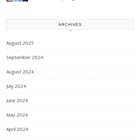
CS, Sebagai Tersangka.
Kawasi Minta Aparat Hukum
Turun Tangan
ARCHIVES
August 2025
September 2024
August 2024
July 2024
June 2024
May 2024
April 2024