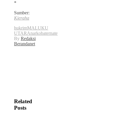
*
Sumber:
Kieraha
hukrim
MALUKU
UTARA
narkoba
ternate
By
Redaksi
Berandanet
Related
Posts