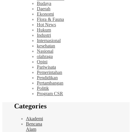
Budaya
Daerah
Ekonomi
Flora & Fauna
Hot News
Hukum
Industri
Internasional
kesehatan
Nasional
olahraga
Opini
Pariwisata
Pemerintahan
Pendidikan
Pertambangan
Politik
Program CSR
Categories
Akademi
Bencana
Alam