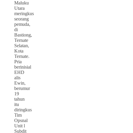
Maluku
Utara
meringkus
seorang
pemuda,
di
Bastiong,
Ternate
Selatan,
Kota
Ternate.
Pria
berinisial
EHD
alis
Ewin,
berumur
19
tahun
itu
diringkus
Tim
Opsnal
Unit l
Subdit