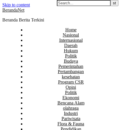
Skip to content
BerandaNet
Beranda Berita Terkini
Home
Nasional
Internasional
Daerah
Hukum
Politik
Budaya
Pemerintahan
Pertambangan
kesehatan
Program CSR
Opini
Politik
Ekonomi
Bencana Alam
olahraga
Industri
Pariwisata
Flora & Fauna
Pendidikan