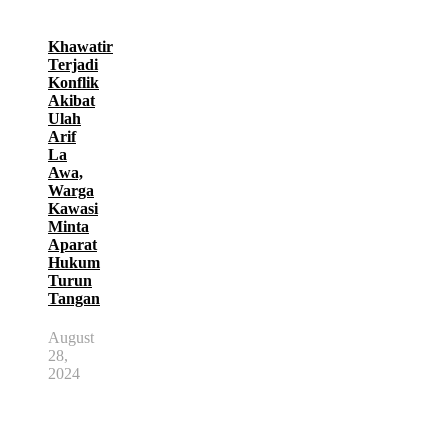
Khawatir
Terjadi
Konflik
Akibat
Ulah
Arif
La
Awa,
Warga
Kawasi
Minta
Aparat
Hukum
Turun
Tangan
August
28,
2024