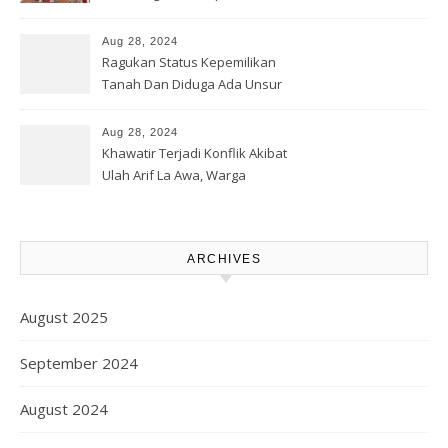
Soal Jalan Lingkar Obi dan
Lahan Warga
Aug 28, 2024
Ragukan Status Kepemilikan
Tanah Dan Diduga Ada Unsur
Pemerasan Terhadap
Korporasi Harita, GPM Halsel
Aug 28, 2024
Minta Polres Panggil Dan
Khawatir Terjadi Konflik Akibat
Tetapkan Bapak Arif La Awa
Ulah Arif La Awa, Warga
CS, Sebagai Tersangka.
Kawasi Minta Aparat Hukum
Turun Tangan
ARCHIVES
August 2025
September 2024
August 2024