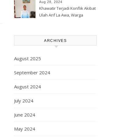
Korporasi Harita, GPM Halsel
Aug 28, 2024
Minta Polres Panggil Dan
Khawatir Terjadi Konflik Akibat
Tetapkan Bapak Arif La Awa
Ulah Arif La Awa, Warga
CS, Sebagai Tersangka.
Kawasi Minta Aparat Hukum
Turun Tangan
ARCHIVES
August 2025
September 2024
August 2024
July 2024
June 2024
May 2024