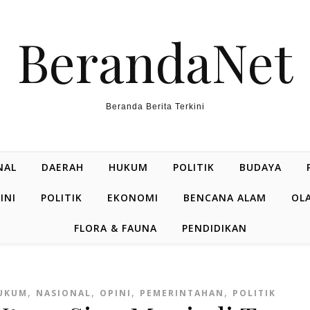
BerandaNet
Beranda Berita Terkini
NAL
DAERAH
HUKUM
POLITIK
BUDAYA
INI
POLITIK
EKONOMI
BENCANA ALAM
OL
FLORA & FAUNA
PENDIDIKAN
,
,
,
,
UKUM
NASIONAL
OPINI
PEMERINTAHAN
POLITIK