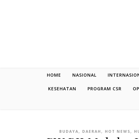
Skip to content
HOME
NASIONAL
INTERNASIO
KESEHATAN
PROGRAM CSR
OP
,
,
,
BUDAYA
DAERAH
HOT NEWS
H