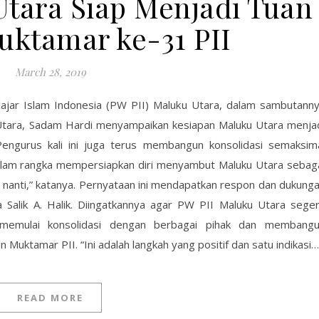
Utara Siap Menjadi Tuan
ktamar ke-31 PII
March 28, 2019
lajar Islam Indonesia (PW PII) Maluku Utara, dalam sambutann
tara, Sadam Hardi menyampaikan kesiapan Maluku Utara menja
engurus kali ini juga terus membangun konsolidasi semaksim
 dalam rangka mempersiapkan diri menyambut Maluku Utara sebag
nanti,” katanya. Pernyataan ini mendapatkan respon dan dukung
a Salik A. Halik. Diingatkannya agar PW PII Maluku Utara sege
 memulai konsolidasi dengan berbagai pihak dan membang
 Muktamar PII. “Ini adalah langkah yang positif dan satu indikasi…
READ MORE