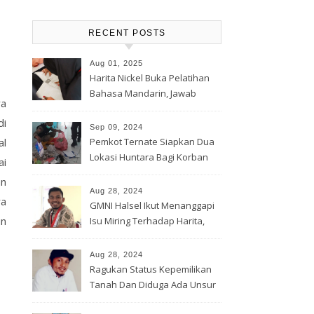
RECENT POSTS
Aug 01, 2025
Harita Nickel Buka Pelatihan
Bahasa Mandarin, Jawab
ya
Tantangan Industri Global
di
Sep 09, 2024
al
Pemkot Ternate Siapkan Dua
Lokasi Huntara Bagi Korban
ai
Banjir Rua
an
Aug 28, 2024
ra
GMNI Halsel Ikut Menanggapi
un
Isu Miring Terhadap Harita,
Soal Jalan Lingkar Obi dan
Lahan Warga
Aug 28, 2024
Ragukan Status Kepemilikan
Tanah Dan Diduga Ada Unsur
Pemerasan Terhadap