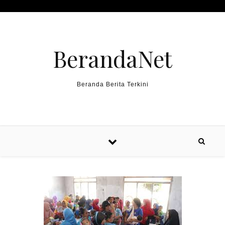
Skip to content
BerandaNet
Beranda Berita Terkini