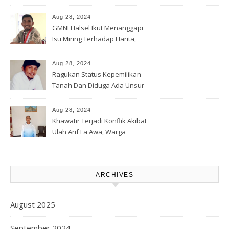
Banjir Rua
Aug 28, 2024
GMNI Halsel Ikut Menanggapi
Isu Miring Terhadap Harita,
Soal Jalan Lingkar Obi dan
Lahan Warga
Aug 28, 2024
Ragukan Status Kepemilikan
Tanah Dan Diduga Ada Unsur
Pemerasan Terhadap
Korporasi Harita, GPM Halsel
Aug 28, 2024
Minta Polres Panggil Dan
Khawatir Terjadi Konflik Akibat
Tetapkan Bapak Arif La Awa
Ulah Arif La Awa, Warga
CS, Sebagai Tersangka.
Kawasi Minta Aparat Hukum
Turun Tangan
ARCHIVES
August 2025
September 2024