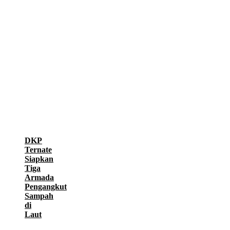
DKP
Ternate
Siapkan
Tiga
Armada
Pengangkut
Sampah
di
Laut