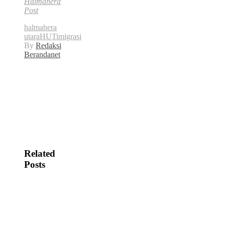
Halmahera
Post
halmahera
utara
HUT
imigrasi
By
Redaksi
Berandanet
Related
Posts