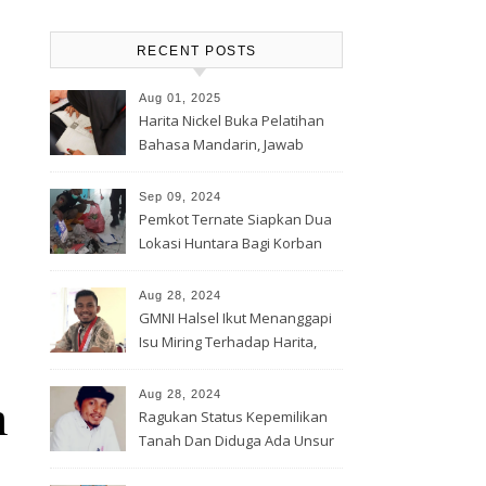
RECENT POSTS
Aug 01, 2025
Harita Nickel Buka Pelatihan
Bahasa Mandarin, Jawab
Tantangan Industri Global
Sep 09, 2024
Pemkot Ternate Siapkan Dua
Lokasi Huntara Bagi Korban
Banjir Rua
Aug 28, 2024
GMNI Halsel Ikut Menanggapi
Isu Miring Terhadap Harita,
Soal Jalan Lingkar Obi dan
Lahan Warga
Aug 28, 2024
m
Ragukan Status Kepemilikan
Tanah Dan Diduga Ada Unsur
Pemerasan Terhadap