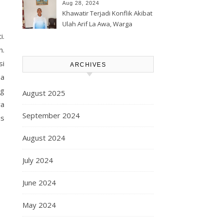
Korporasi Harita, GPM Halsel
Aug 28, 2024
Minta Polres Panggil Dan
Khawatir Terjadi Konflik Akibat
Tetapkan Bapak Arif La Awa
Ulah Arif La Awa, Warga
CS, Sebagai Tersangka.
Kawasi Minta Aparat Hukum
i.
Turun Tangan
n.
si
ARCHIVES
sa
ng
August 2025
ra
September 2024
us
August 2024
July 2024
June 2024
May 2024