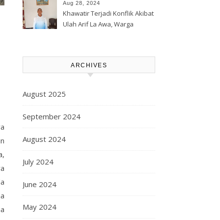
Korporasi Harita, GPM Halsel
Aug 28, 2024
Minta Polres Panggil Dan
Khawatir Terjadi Konflik Akibat
Tetapkan Bapak Arif La Awa
Ulah Arif La Awa, Warga
CS, Sebagai Tersangka.
Kawasi Minta Aparat Hukum
Turun Tangan
ARCHIVES
August 2025
September 2024
ra
August 2024
an
a,
July 2024
ra
da
June 2024
ja
May 2024
ia