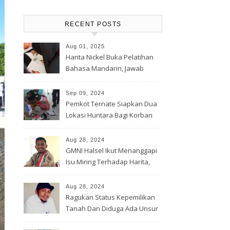
RECENT POSTS
Aug 01, 2025
Harita Nickel Buka Pelatihan
Bahasa Mandarin, Jawab
Tantangan Industri Global
Sep 09, 2024
Pemkot Ternate Siapkan Dua
Lokasi Huntara Bagi Korban
Banjir Rua
Aug 28, 2024
GMNI Halsel Ikut Menanggapi
Isu Miring Terhadap Harita,
Soal Jalan Lingkar Obi dan
Lahan Warga
Aug 28, 2024
Ragukan Status Kepemilikan
Tanah Dan Diduga Ada Unsur
Pemerasan Terhadap