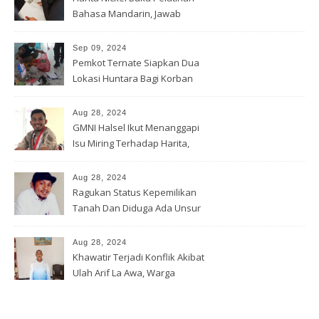
Bahasa Mandarin, Jawab
Tantangan Industri Global
Sep 09, 2024
Pemkot Ternate Siapkan Dua
Lokasi Huntara Bagi Korban
Banjir Rua
Aug 28, 2024
GMNI Halsel Ikut Menanggapi
Isu Miring Terhadap Harita,
Soal Jalan Lingkar Obi dan
Lahan Warga
Aug 28, 2024
Ragukan Status Kepemilikan
Tanah Dan Diduga Ada Unsur
Pemerasan Terhadap
Korporasi Harita, GPM Halsel
Aug 28, 2024
Minta Polres Panggil Dan
Khawatir Terjadi Konflik Akibat
Tetapkan Bapak Arif La Awa
Ulah Arif La Awa, Warga
CS, Sebagai Tersangka.
Kawasi Minta Aparat Hukum
Turun Tangan