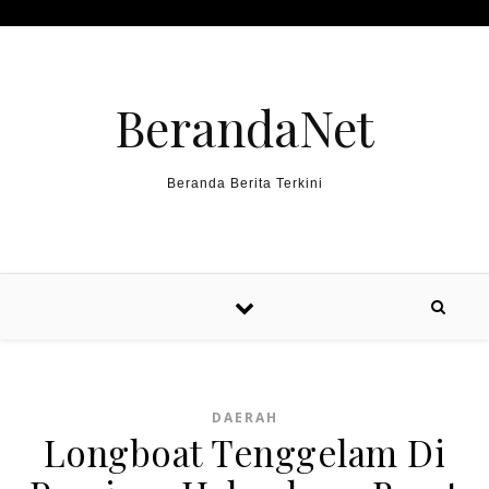
Skip to content
BerandaNet
Beranda Berita Terkini
DAERAH
Longboat Tenggelam Di