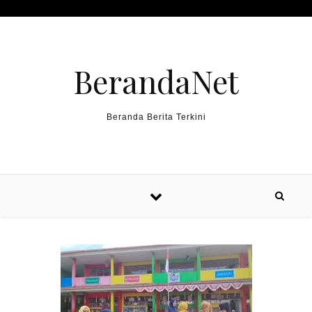
Skip to content
BerandaNet
Beranda Berita Terkini