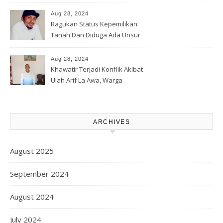
Soal Jalan Lingkar Obi dan
Lahan Warga
Aug 28, 2024
Ragukan Status Kepemilikan
Tanah Dan Diduga Ada Unsur
Pemerasan Terhadap
Korporasi Harita, GPM Halsel
Aug 28, 2024
Minta Polres Panggil Dan
Khawatir Terjadi Konflik Akibat
Tetapkan Bapak Arif La Awa
Ulah Arif La Awa, Warga
CS, Sebagai Tersangka.
Kawasi Minta Aparat Hukum
Turun Tangan
ARCHIVES
August 2025
September 2024
August 2024
July 2024