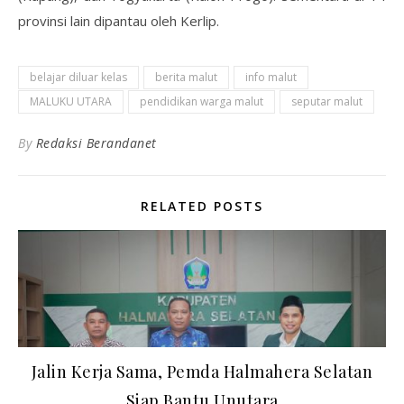
provinsi lain dipantau oleh Kerlip.
belajar diluar kelas
berita malut
info malut
MALUKU UTARA
pendidikan warga malut
seputar malut
By
Redaksi Berandanet
RELATED POSTS
Jalin Kerja Sama, Pemda Halmahera Selatan
Siap Bantu Unutara