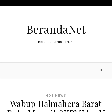
Skip to content
BerandaNet
Beranda Berita Terkini
HOT NEWS
Wabup Halmahera Barat