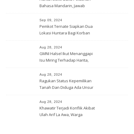
Bahasa Mandarin, Jawab
Tantangan Industri Global
Sep 09, 2024
Pemkot Ternate Siapkan Dua
Lokasi Huntara Bagi Korban
Banjir Rua
Aug 28, 2024
GMNI Halsel Ikut Menanggapi
Isu Miring Terhadap Harita,
Soal Jalan Lingkar Obi dan
Lahan Warga
Aug 28, 2024
Ragukan Status Kepemilikan
Tanah Dan Diduga Ada Unsur
Pemerasan Terhadap
Korporasi Harita, GPM Halsel
Aug 28, 2024
Minta Polres Panggil Dan
Khawatir Terjadi Konflik Akibat
Tetapkan Bapak Arif La Awa
Ulah Arif La Awa, Warga
CS, Sebagai Tersangka.
Kawasi Minta Aparat Hukum
Turun Tangan