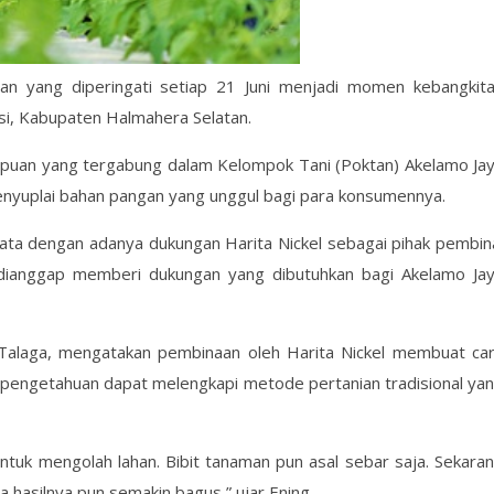
ian yang diperingati setiap 21 Juni menjadi momen kebangkit
i, Kabupaten Halmahera Selatan.
empuan yang tergabung dalam Kelompok Tani (Poktan) Akelamo Ja
enyuplai bahan pangan yang unggul bagi para konsumennya.
yata dengan adanya dukungan Harita Nickel sebagai pihak pembin
u dianggap memberi dukungan yang dibutuhkan bagi Akelamo Ja
Talaga, mengatakan pembinaan oleh Harita Nickel membuat ca
r pengetahuan dapat melengkapi metode pertanian tradisional ya
untuk mengolah lahan. Bibit tanaman pun asal sebar saja. Sekara
a hasilnya pun semakin bagus,” ujar Ening.