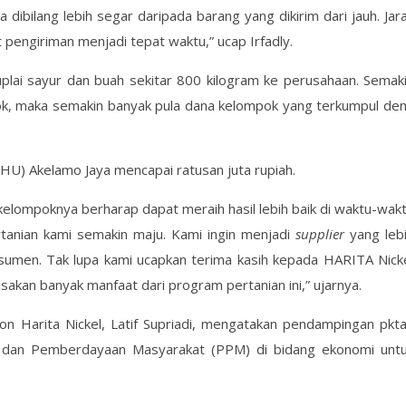
 dibilang lebih segar daripada barang yang dikirim dari jauh. Jar
engiriman menjadi tepat waktu,” ucap Irfadly.
plai sayur dan buah sekitar 800 kilogram ke perusahaan. Semak
ok, maka semakin banyak pula dana kelompok yang terkumpul de
SHU) Akelamo Jaya mencapai ratusan juta rupiah.
an kelompoknya berharap dapat meraih hasil lebih baik di waktu-wak
tanian kami semakin maju. Kami ingin menjadi
supplier
yang leb
umen. Tak lupa kami ucapkan terima kasih kepada HARITA Nick
akan banyak manfaat dari program pertanian ini,” ujarnya.
on Harita Nickel, Latif Supriadi, mengatakan pendampingan pkt
 dan Pemberdayaan Masyarakat (PPM) di bidang ekonomi unt