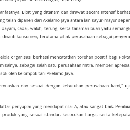
faatnya. Bibit yang ditanam dan dirawat secara intensif berhas
ang telah dipanen dari Akelamo Jaya antara lain sayur-mayur seper
, bayam, cabai, waluh, terung, serta tanaman buah yaitu semang
ah dinanti konsumen, terutama pihak perusahaan sebagai penyer
lola organisasi berhasil mencatatkan torehan positif bagi Pokt
misalnya, sebagai salah satu perusahaan mitra, memberi apresia
sok oleh kelompok tani Akelamo Jaya.
memuaskan dan sesuai dengan kebutuhan perusahaan kami,” uj
ftar penyuplai yang mendapat nilai A, atau sangat baik. Penilai
ain produk yang sesuai standar, kecocokan harga, serta ketepat