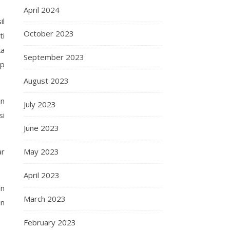
April 2024
il
October 2023
ti
ka
September 2023
ap
August 2023
an
July 2023
si
June 2023
May 2023
ar
April 2023
an
March 2023
an
February 2023