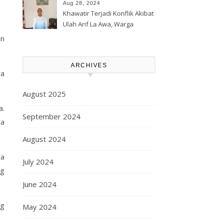
Korporasi Harita, GPM Halsel
Aug 28, 2024
Minta Polres Panggil Dan
Khawatir Terjadi Konflik Akibat
Tetapkan Bapak Arif La Awa
Ulah Arif La Awa, Warga
CS, Sebagai Tersangka.
Kawasi Minta Aparat Hukum
an
Turun Tangan
ARCHIVES
ya
August 2025
a.
September 2024
ya
August 2024
ra
July 2024
ng
June 2024
ng
May 2024