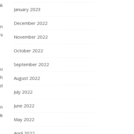
ak
January 2023
December 2022
in
mi
November 2022
October 2022
September 2022
tu
ih
August 2022
el
July 2022
June 2022
an
uk
May 2022
April 2022