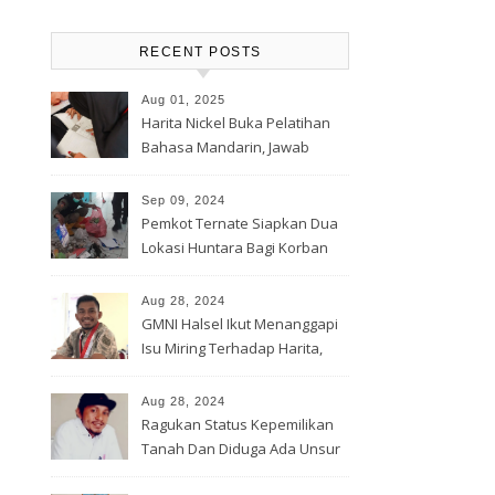
RECENT POSTS
Aug 01, 2025
Harita Nickel Buka Pelatihan
Bahasa Mandarin, Jawab
Tantangan Industri Global
Sep 09, 2024
Pemkot Ternate Siapkan Dua
Lokasi Huntara Bagi Korban
Banjir Rua
Aug 28, 2024
GMNI Halsel Ikut Menanggapi
Isu Miring Terhadap Harita,
Soal Jalan Lingkar Obi dan
Lahan Warga
Aug 28, 2024
Ragukan Status Kepemilikan
Tanah Dan Diduga Ada Unsur
Pemerasan Terhadap