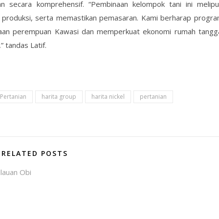
an secara komprehensif. “Pembinaan kelompok tani ini melipu
 produksi, serta memastikan pemasaran. Kami berharap progr
teraan perempuan Kawasi dan memperkuat ekonomi rumah tangg
 tandas Latif.
 Pertanian
harita group
harita nickel
pertanian
RELATED POSTS